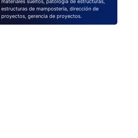
materiales sueltos, patología de estructuras,
estructuras de mampostería, dirección de
proyectos, gerencia de proyectos.