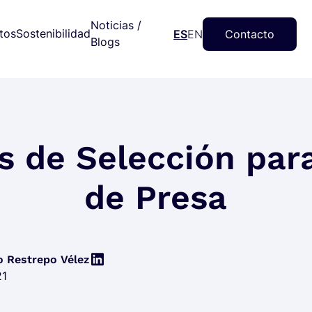
Noticias /
tos
Sostenibilidad
ES
EN
Contacto
Blogs
os de Selección para
de Presa
o Restrepo Vélez
21