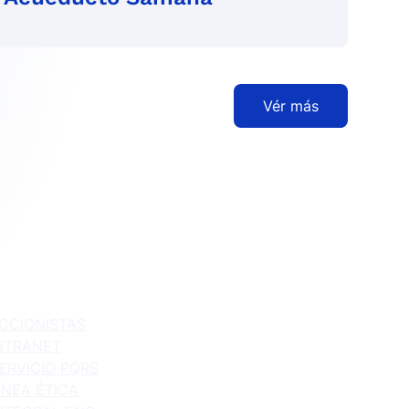
Vér más
CCIONISTAS
Quiénes Somos
NTRANET
Qué Hacemos
ERVICIO PQRS
Proyectos
ÍNEA ÉTICA
Sostenibilidad