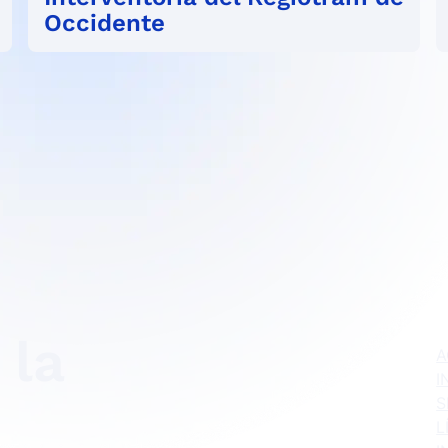
Occidente
 la
A
I
S
L