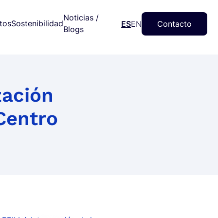
Noticias /
tos
Sostenibilidad
ES
EN
Contacto
Blogs
zación
Centro