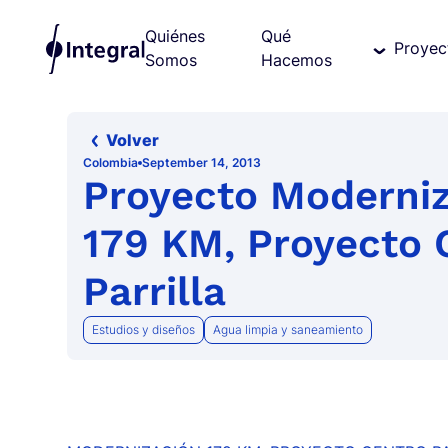
Quiénes
Qué
Proyec
Somos
Hacemos
Volver
Colombia
September 14, 2013
Proyecto Moderni
179 KM, Proyecto 
Parrilla
Estudios y diseños
Agua limpia y saneamiento